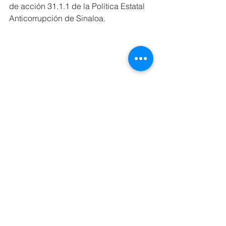
de acción 31.1.1 de la Política Estatal 
Anticorrupción de Sinaloa.
En el evento estuvieron presentes la 
Lic. Emma Guadalupe Félix Rivera, 
Auditora Superior del Estado, y la Dra. 
Rosa Lizárraga Félix, Secretaria 
Técnica de la Secretaría Ejecutiva, y el 
Lic. Gustavo Reyes Garzón en 
representación de la Comisionada 
Presidente de CEAIP, Liliana 