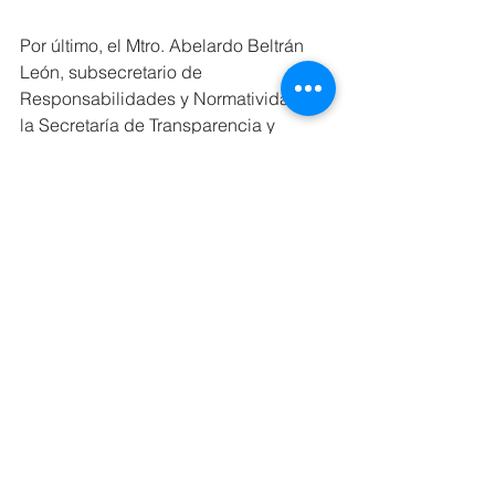
Por último, el Mtro. Abelardo Beltrán 
León, subsecretario de 
Responsabilidades y Normatividad de 
la Secretaría de Transparencia y 
Rendición de Cuentas, en 
representación de la Gobernadora del 
Estado de Sinaloa, Yeraldine Bonilla, 
dio el mensaje de clausura y enfatizó 
que la ciudadanía puede confiar en 
las instituciones públicas siempre que 
existan integridad, transparencia y 
responsabilidad.
“Las instituciones se fortalecen 
cuando la ciudadanía puede confiar 
en ellas, esa confianza solo se va a 
construir con integridad, con 